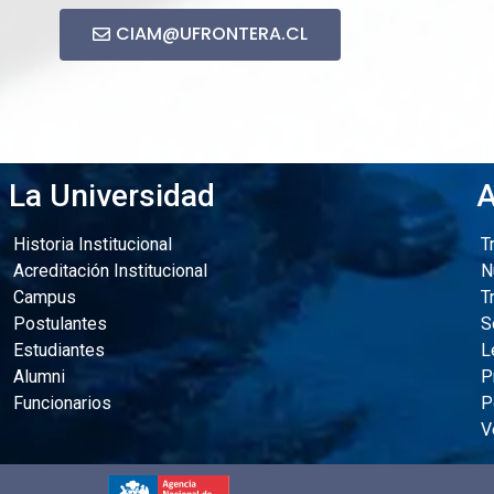
CIAM@UFRONTERA.CL
La Universidad
A
Historia Institucional
Tr
Acreditación Institucional
Nu
Campus
Tr
Postulantes
So
Estudiantes
Le
Alumni
Pr
Funcionarios
Po
Ve