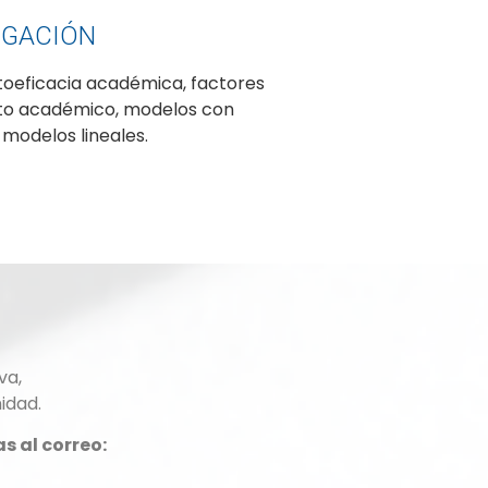
IGACIÓN
toeficacia académica, factores
nto académico, modelos con
 modelos lineales.
va,
idad.
s al correo: