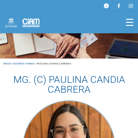
INICIO
/
QUIENES SOMOS
/
PAULINA CANDIA CABRERA
MG. (C) PAULINA CANDIA
CABRERA