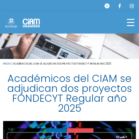
INICIO
/
ACADÉMICOS DEL CIAM SE ADJUDICAN DOS PROYECTOS FONDECYT REGULAR AÑO 2025
Académicos del CIAM se
adjudican dos proyectos
FONDECYT Regular año
2025